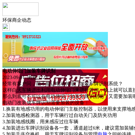
环保商企动态
电动伸缩门加装车牌识别
2023-09-01 浏览:
1223
经常有客户问，能不能让电动伸缩门加装车牌识别系统？
这样白天车辆进出利用电动伸缩门来进行管控，晚上就可以直
那么到底可不可以在电动伸缩门加装车牌识别呢？又需要加装
电动门改装成车牌识别需要加装的设备：
1.换装有地感功用的电动伸缩门主板控制器，以便用来支撑地
2.加装地感检测器，用于车辆行过自动关门及防夹功用
3.加装地感线圈，用来感应过往车辆
4.加装进出车牌识别设备各一套，通道超过6米，建议需加装
5.加装千兆交换机，用于车牌识别设备与管理
电脑
之间的连接