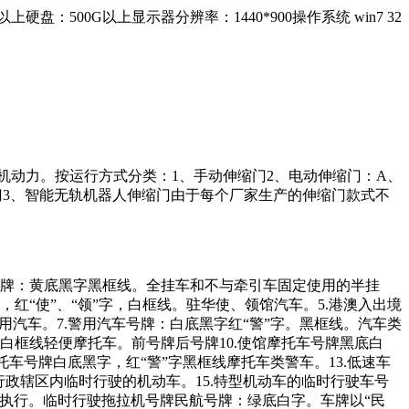
500G以上显示器分辨率：1440*900操作系统 win7 32
机动力。按运行方式分类：1、手动伸缩门2、电动伸缩门：A、
门3、智能无轨机器人伸缩门由于每个厂家生产的伸缩门款式不
号牌：黄底黑字黑框线。全挂车和不与牵引车固定使用的半挂
红“使”、“领”字，白框线。驻华使、领馆汽车。5.港澳入出境
用汽车。7.警用汽车号牌：白底黑字红“警”字。黑框线。汽车类
白框线轻便摩托车。前号牌后号牌10.使馆摩托车号牌黑底白
托车号牌白底黑字，红“警”字黑框线摩托车类警车。13.低速车
行政辖区内临时行驶的机动车。15.特型机动车的临时行驶车号
005执行。临时行驶拖拉机号牌民航号牌：绿底白字。车牌以“民