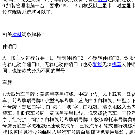
6.加装管理电脑一台，要求CPU：i3 四核及以上显卡：独立显卡
位旗舰版系统就可以了。
相关
建材
词条解释：
伸缩门
A、按主材进行分类：1、铝制伸缩门2、不锈钢伸缩门3、铁
有轨电动伸缩门B、无轨电动伸缩门（也称
智能
无轨
机器
人伸
同，也按款式分为不同的型号
车牌
1.大型汽车号牌：黄底黑字黑框线。中型（含）以上载客、载
车。前号牌后号牌3.小型汽车号牌：蓝底白字白框线。中型以下
车号牌：黑底白字，白“港”、“澳”字，白框线。港澳地区入出
警车。8.低速车号牌：黄底黑字黑框线。低速载货汽车、三轮
字，红“使”、“领”字白框线前号牌后号牌11.教练摩托车号牌
号牌黄底黑字黑框线低速载货汽车、三轮汽车和轮式自行机械车。
牌16.跨区域行驶的临时入境汽车号牌白底棕蓝色专用底纹，黑字黑