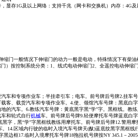
，显存1G及以上网络：支持千兆（网卡和交换机）内存：4G及以上硬盘：
质伸缩门一般情况下伸缩门的动力一般是电动，特殊情况下有柴油
缩门）按控制系统分类：1、线式电动伸缩门2、全遥控电动伸缩
货汽车和专项作业车；半挂牵引车；电车。前号牌后号牌2.挂车
载客、载货汽车和专项作业车。4.使、领馆汽车号牌：黑底白字，
内地的汽车。6.教练汽车号牌：黄底黑字黑“学”字。黑框线。教练
汽车和轮式自行
机械
车。前号牌后号牌9.轻便摩托车号牌蓝底白字
黄底黑字，黑“学”字黑框线教练用摩托车。前号牌后号牌12.警用摩
14.区域内行驶的临时入境汽车号牌天(酞)蓝底纹黑字黑框线
边框17.临时入境摩托车号牌18拖拉机号牌按NY 345.1－2